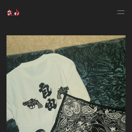
HOME
INFORMATION
SCHEDULE
PROFILE
VIDEO
DISCOGRAPHY
無料会員登録
ログイン